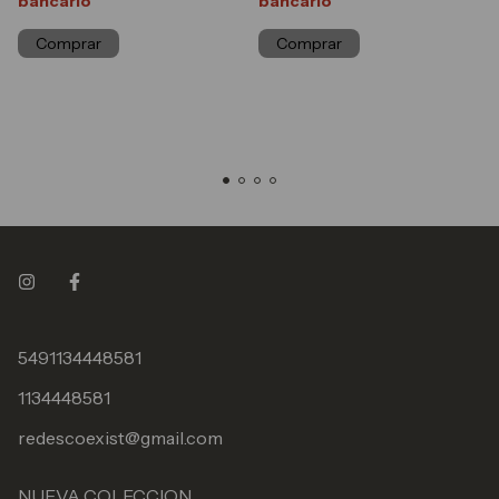
bancario
bancario
Comprar
Comprar
5491134448581
1134448581
redescoexist@gmail.com
NUEVA COLECCION