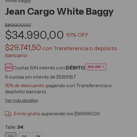
White Baggy
Jean Cargo White Baggy
$89.900,00
$34.990,00
61
% OFF
$29.741,50
con
Transferencia o depósito
bancario
Cuotas SIN interés con
DÉBITO
6
cuotas sin interés de
$5.831,67
15% de descuento
pagando con Transferencia o
depósito bancario
Ver más detalles
Envío gratis
superando los
$99.990,00
Talle:
34
34
36
38