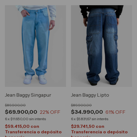
Jean Baggy Singapur
Jean Baggy Lipto
$89.900,00
$89.900,00
$69.900,00
$34.990,00
22
% OFF
61
% OFF
6
x
$11.650,00
sin interés
6
x
$5.831,67
sin interés
$59.415,00
con
$29.741,50
con
Transferencia o depósito
Transferencia o depósito