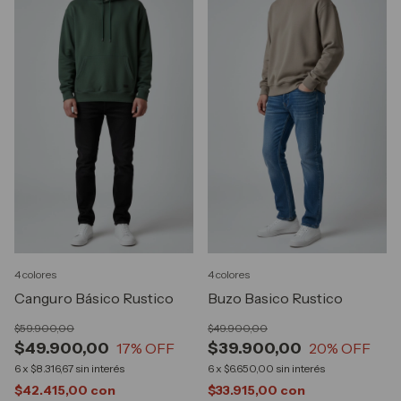
4 colores
4 colores
Canguro Básico Rustico
Buzo Basico Rustico
$59.900,00
$49.900,00
$49.900,00
$39.900,00
17
% OFF
20
% OFF
6
x
$8.316,67
sin interés
6
x
$6.650,00
sin interés
$42.415,00
con
$33.915,00
con