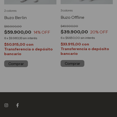
3 colores
2 colores
Buzo Offline
Buzo Berlin
$49.900,00
$69.900,00
$39.900,00
$59.900,00
20
% OFF
14
% OFF
6
x
$6.650,00
sin interés
6
x
$9.983,33
sin interés
$33.915,00
con
$50.915,00
con
Transferencia o depósito
Transferencia o depósito
bancario
bancario
Comprar
Comprar