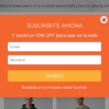
 BANCARIA | 3 Y 6 CUOTAS SIN INTERÉS | ENVIOS GRATIS A PARTI
×
0
SUSCRIBITE AHORA
Y recibí un 10% OFF para usar en la web
Inicio
>
NUEVA COLECCION
>
Buzos
>
Rusticos
Rusticos
4 productos
QUIERO
Ordenar por:
Filtrar
Más vendidos
Recibirás un correo para validar tu email.