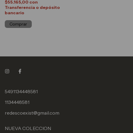
$55.165,00
con
Transferencia o depósito
bancario
Comprar
5491134448581
1134448581
redescoexist@gmail.com
NUEVA COLECCION