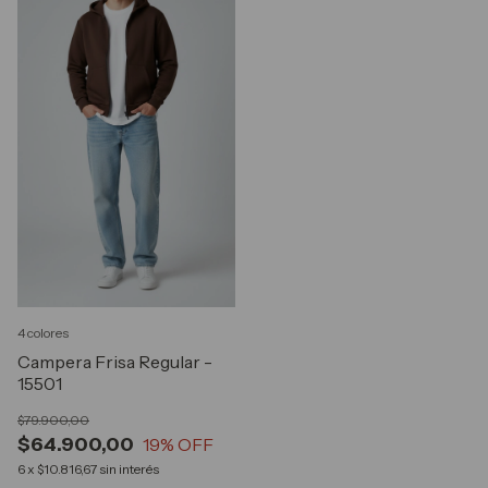
4 colores
Campera Frisa Regular -
15501
$79.900,00
$64.900,00
19
% OFF
6
x
$10.816,67
sin interés