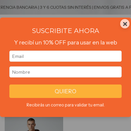
NCIA BANCARIA | 3 Y 6 CUOTAS SIN INTERÉS | ENVIOS GRATIS A P
×
0
SUSCRIBITE AHORA
Y recibí un 10% OFF para usar en la web
Inicio
>
NUEVA COLECCION
>
Camperas
>
Frisa
Frisa
QUIERO
Ordenar por:
Filtrar
Más vendidos
Recibirás un correo para validar tu email.