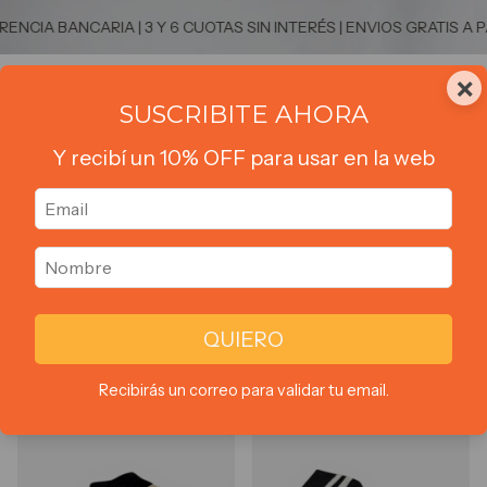
NCIA BANCARIA | 3 Y 6 CUOTAS SIN INTERÉS | ENVIOS GRATIS A P
×
0
SUSCRIBITE AHORA
Y recibí un 10% OFF para usar en la web
Inicio
>
ACCESORIOS
>
Medias
Medias
2 productos
QUIERO
Ordenar por:
Filtrar
Más vendidos
Recibirás un correo para validar tu email.