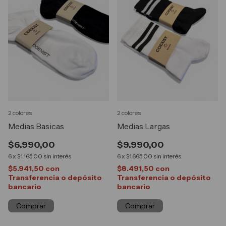
2 colores
2 colores
Medias Basicas
Medias Largas
$6.990,00
$9.990,00
6
x
$1.165,00
sin interés
6
x
$1.665,00
sin interés
$5.941,50
con
$8.491,50
con
Transferencia o depósito
Transferencia o depósito
bancario
bancario
Comprar
Comprar