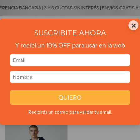
ENCIA BANCARIA | 3 Y 6 CUOTAS SIN INTERÉS | ENVIOS GRATIS A 
×
0
SUSCRIBITE AHORA
Y recibí un 10% OFF para usar en la web
Inicio
>
CAMPERAS
>
Rustica
Rustica
QUIERO
Ordenar por:
Filtrar
Más vendidos
Recibirás un correo para validar tu email.