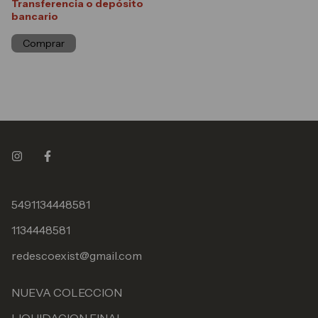
Transferencia o depósito
bancario
Comprar
5491134448581
1134448581
redescoexist@gmail.com
NUEVA COLECCION