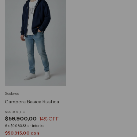
3 colores
Campera Basica Rustica
$69.900,00
$59.900,00
14
% OFF
6
x
$9.983,33
sin interés
$50.915,00
con