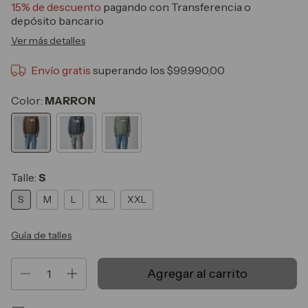
15% de descuento
pagando con Transferencia o
depósito bancario
Ver más detalles
Envío gratis
superando los
$99.990,00
Color:
MARRON
Talle:
S
S
M
L
XL
XXL
Guía de talles