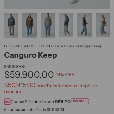
Inicio
>
NUEVA COLECCION
>
Buzos
>
Frisa
>
Canguro Keep
Canguro Keep
$69.900,00
$59.900,00
14
% OFF
$50.915,00
con
Transferencia o depósito
bancario
Cuotas SIN interés con
DÉBITO
6
cuotas sin interés de
$9.983,33