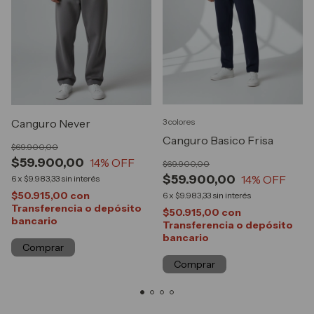
3 colores
Canguro Never
Canguro Basico Frisa
$69.900,00
$59.900,00
14
% OFF
$69.900,00
$59.900,00
14
% OFF
6
x
$9.983,33
sin interés
$50.915,00
con
6
x
$9.983,33
sin interés
Transferencia o depósito
$50.915,00
con
bancario
Transferencia o depósito
bancario
Comprar
Comprar