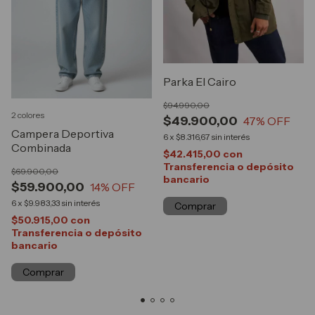
Parka El Cairo
$94.990,00
2 colores
$49.900,00
47
% OFF
Campera Deportiva
6
x
$8.316,67
sin interés
Combinada
$42.415,00
con
Transferencia o depósito
$69.900,00
bancario
$59.900,00
14
% OFF
6
x
$9.983,33
sin interés
Comprar
$50.915,00
con
Transferencia o depósito
bancario
Comprar