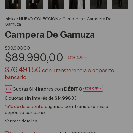
Inicio
>
NUEVA COLECCION
>
Camperas
>
Campera De
Gamuza
Campera De Gamuza
$99.900,00
$89.990,00
10
% OFF
$76.491,50
con
Transferencia o depósito
bancario
Cuotas SIN interés con
DÉBITO
6
cuotas sin interés de
$14.998,33
15% de descuento
pagando con Transferencia o
depósito bancario
Ver más detalles