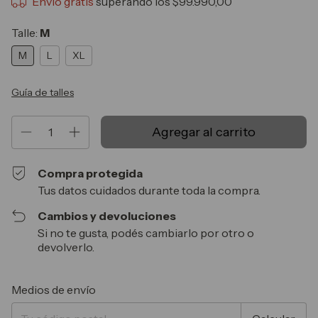
Envío gratis
superando los
$99.990,00
Talle:
M
M
L
XL
Guía de talles
Compra protegida
Tus datos cuidados durante toda la compra.
Cambios y devoluciones
Si no te gusta, podés cambiarlo por otro o
devolverlo.
Entregas para el CP:
Cambiar CP
Medios de envío